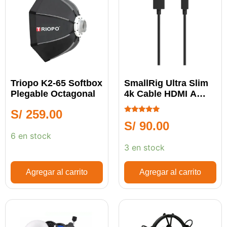
Triopo K2-65 Softbox
SmallRig Ultra Slim
Plegable Octagonal
4k Cable HDMI A
MICRO HDMI
S/
259.00
Calificado
S/
90.00
5.00
de 5
6 en stock
3 en stock
Agregar al carrito
Agregar al carrito