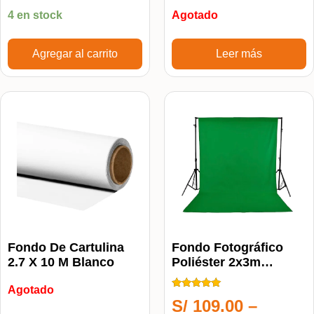
4 en stock
Agotado
Agregar al carrito
Leer más
Fondo De Cartulina
Fondo Fotográfico
2.7 X 10 M Blanco
Poliéster 2x3m
Estudio Fotografía
Agotado
Calificado
S/
109.00
–
5.00