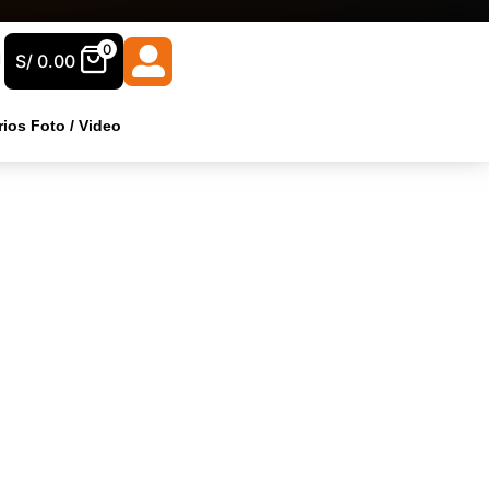
0
S/
0.00
ios Foto / Video