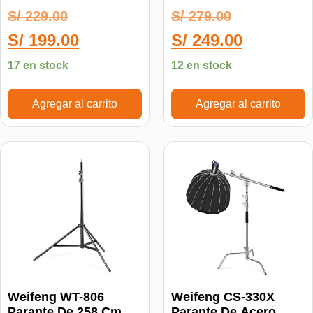
Iluminación
S/
229.00
S/
279.00
S/
199.00
S/
249.00
17 en stock
12 en stock
Agregar al carrito
Agregar al carrito
Weifeng WT-806
Weifeng CS-330X
Parante De 258 Cm
Parante De Acero