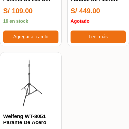
Inoxidable
S/
109.00
S/
449.00
19 en stock
Agotado
Agregar al carrito
Leer más
Weifeng WT-8051
Parante De Acero