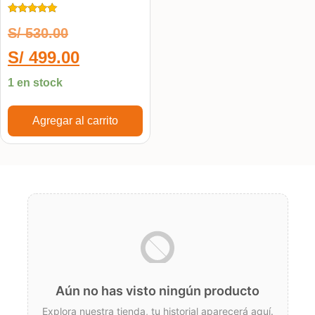
Calificado
S/
530.00
5.00
de 5
S/
499.00
1 en stock
Agregar al carrito
Aún no has visto ningún producto
Explora nuestra tienda, tu historial aparecerá aquí.