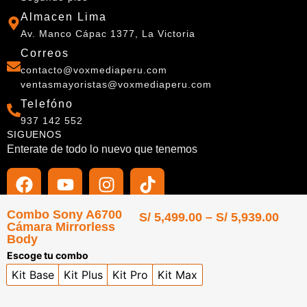
Almacen Lima
Av. Manco Cápac 1377, La Victoria
Correos
contacto@voxmediaperu.com
ventasmayoristas@voxmediaperu.com
Telefóno
937 142 552
SIGUENOS
Enterate de todo lo nuevo que tenemos
Combo Sony A6700
Razón Social
S/
5,499.00
–
S/
5,939.00
Cámara Mirrorless
Body
Vox Media del Perú E. I. R. L.
Escoge tu combo
RUC
Kit Base
Kit Plus
Kit Pro
Kit Max
20610419845
Kit Base
Kit Plus
Kit Pro
Kit Max