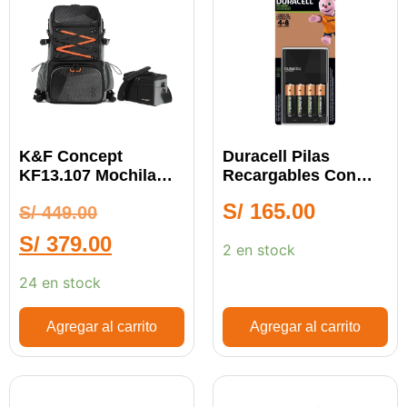
K&F Concept
Duracell Pilas
KF13.107 Mochila
Recargables Con
Fotográfica
Cargador
S/
165.00
S/
449.00
S/
379.00
2 en stock
24 en stock
Agregar al carrito
Agregar al carrito