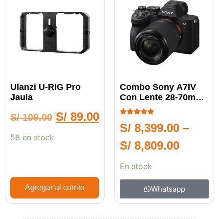
Ulanzi U-RIG Pro
Combo Sony A7IV
Jaula
Con Lente 28-70mm
II
S/
89.00
S/
109.00
Calificado
S/
8,399.00
–
5.00
de 5
58 en stock
S/
8,809.00
En stock
Agregar al carrito
Whatsapp