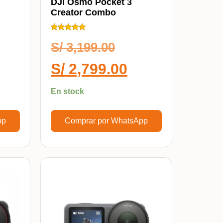
DJI Osmo Pocket 3
Creator Combo
Calificado
5.00
S/
3,199.00
de 5
S/
2,799.00
En stock
pp
Comprar por WhatsApp