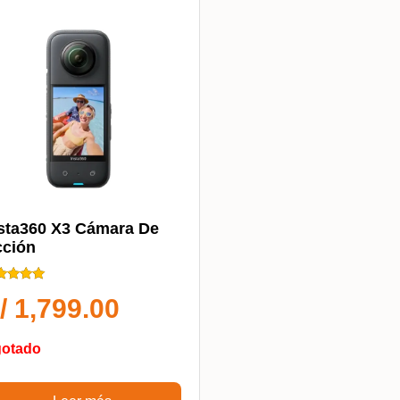
sta360 X3 Cámara De
ción
ificado
/
1,799.00
0
 5
otado