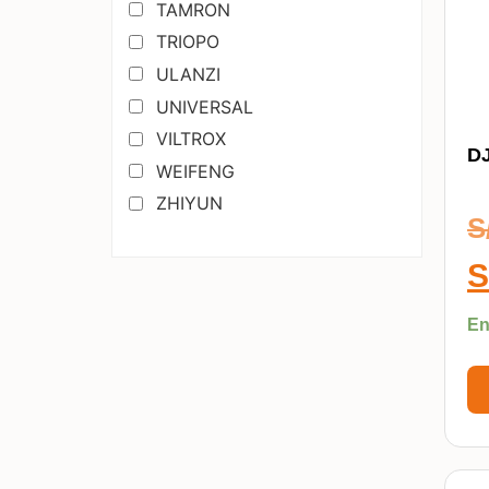
TAMRON
TRIOPO
ULANZI
UNIVERSAL
VILTROX
DJ
WEIFENG
ZHIYUN
S
S
En