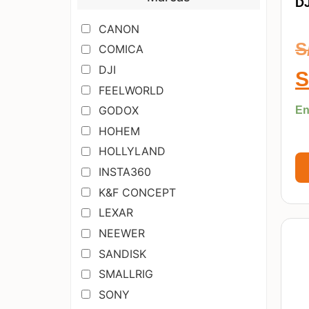
DJ
CANON
S
COMICA
DJI
S
FEELWORLD
GODOX
En
HOHEM
HOLLYLAND
INSTA360
K&F CONCEPT
LEXAR
NEEWER
SANDISK
SMALLRIG
SONY