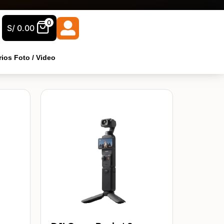
0
S/
0.00
ios Foto / Video