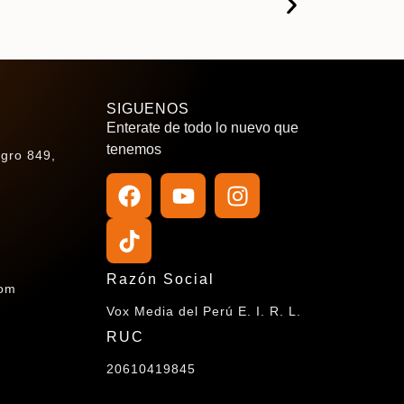
SIGUENOS
Enterate de todo lo nuevo que
tenemos
agro 849,
Razón Social
com
Vox Media del Perú E. I. R. L.
RUC
20610419845