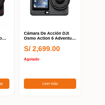
Cámara De Acción DJI
o
Osmo Action 6 Adventure
Combo
S/
2,699.00
Agotado
pp
Leer más