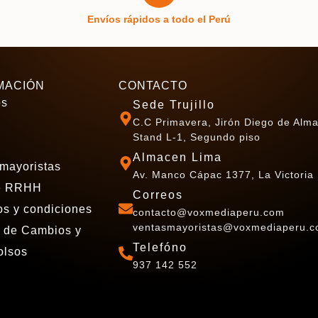
Envíos rápidos a todo el Perú
MACIÓN
CONTACTO
os
Sede Trujillo
C.C Primavera, Jirón Diego de Alm
Stand L-1, Segundo piso
Almacen Lima
mayoristas
Av. Manco Cápac 1377, La Victoria
e RRHH
Correos
s y condiciones
contacto@voxmediaperu.com
ventasmayoristas@voxmediaperu.
a de Cambios y
Telefóno
lsos
937 142 552