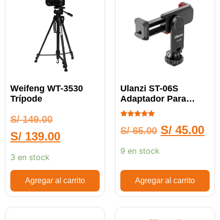
Weifeng WT-3530
Ulanzi ST-06S
Trípode
Adaptador Para
Celular
S/
149.00
Calificado
S/
45.00
S/
65.00
5.00
S/
139.00
de 5
9 en stock
3 en stock
Agregar al carrito
Agregar al carrito