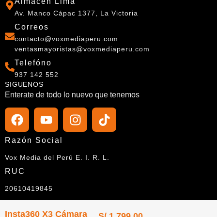
Almacen Lima
Av. Manco Cápac 1377, La Victoria
Correos
contacto@voxmediaperu.com
ventasmayoristas@voxmediaperu.com
Telefóno
937 142 552
SIGUENOS
Enterate de todo lo nuevo que tenemos
Razón Social
Vox Media del Perú E. I. R. L.
RUC
20610419845
Insta360 X3 Cámara
S/
1,799.00