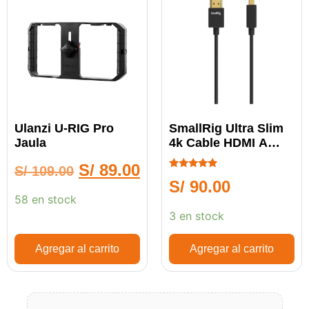
Ulanzi U-RIG Pro
SmallRig Ultra Slim
Jaula
4k Cable HDMI A
MICRO HDMI
S/
89.00
S/
109.00
Calificado
S/
90.00
5.00
de 5
58 en stock
3 en stock
Agregar al carrito
Agregar al carrito