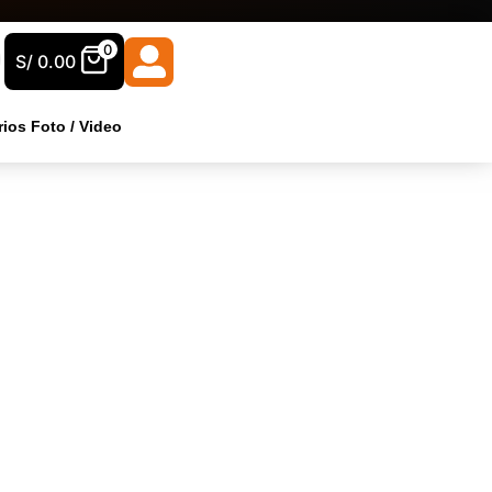
0
S/
0.00
ios Foto / Video