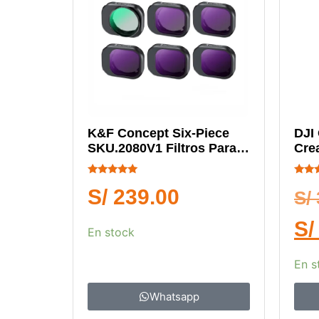
K&F Concept Six-Piece
DJI
SKU.2080V1 Filtros Para
Cre
Drones DJI
Calificado
Califi
S/
239.00
5.00
5.00
S/
de 5
de 5
S/
En stock
En s
Whatsapp