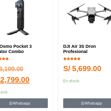
 Osmo Pocket 3
DJI Air 3S Dron
ator Combo
Profesional
cado
Calificado
S/
5,699.00
5.00
3,199.00
de 5
2,799.00
En stock
tock
Whatsapp
Whatsapp