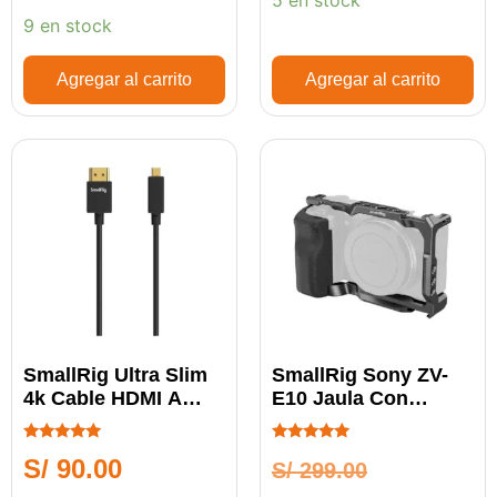
9 en stock
Agregar al carrito
Agregar al carrito
SmallRig Ultra Slim
SmallRig Sony ZV-
4k Cable HDMI A
E10 Jaula Con
MICRO HDMI
Cuerpo Body Rig
Con Grip 3538B
Calificado
Calificado
S/
90.00
S/
299.00
5.00
5.00
de 5
de 5