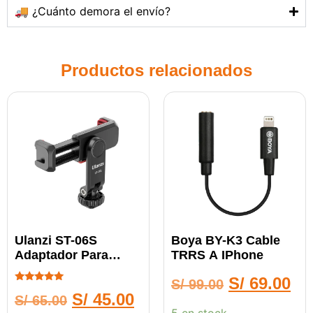
🚚 ¿Cuánto demora el envío?
Productos relacionados
Ulanzi ST-06S
Boya BY-K3 Cable
Adaptador Para
TRRS A IPhone
Celular
S/
69.00
S/
99.00
Calificado
S/
45.00
S/
65.00
5.00
de 5
5 en stock