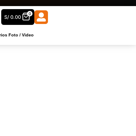
0
S/
0.00
ios Foto / Video