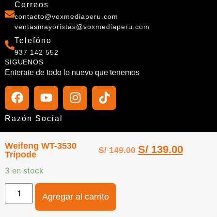
Correos
contacto@voxmediaperu.com
ventasmayoristas@voxmediaperu.com
Telefóno
937 142 552
SIGUENOS
Enterate de todo lo nuevo que tenemos
Razón Social
Vox Media del Perú E. I. R. L.
Weifeng WT-3530
S/
139.00
RUC
S/
149.00
Trípode
20610419845
3 en stock
Agregar al carrito