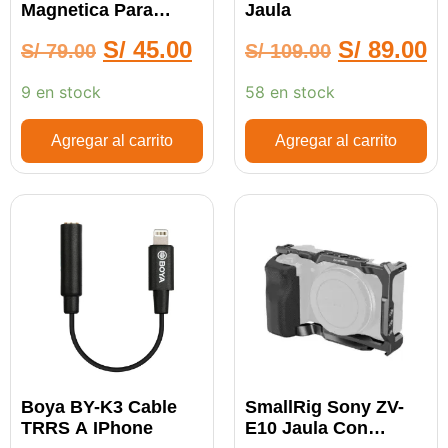
Magnetica Para
Jaula
Producciones Cine
S/
45.00
S/
89.00
S/
79.00
S/
109.00
9 en stock
58 en stock
Agregar al carrito
Agregar al carrito
Boya BY-K3 Cable
SmallRig Sony ZV-
TRRS A IPhone
E10 Jaula Con