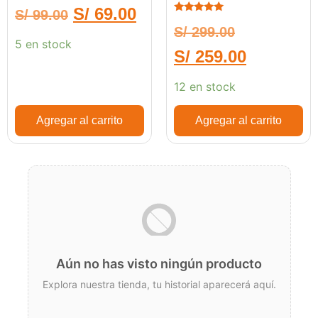
Cuerpo Body Rig
S/
69.00
S/
99.00
Con Grip 3538B
Calificado
S/
299.00
5.00
de 5
5 en stock
S/
259.00
12 en stock
Agregar al carrito
Agregar al carrito
Aún no has visto ningún producto
Explora nuestra tienda, tu historial aparecerá aquí.