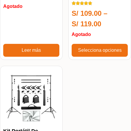
Estudio Fotografía
Agotado
Calificado
S/
109.00
–
5.00
de 5
S/
119.00
Agotado
Leer más
Selecciona opciones