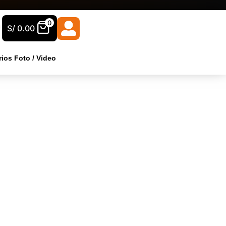
0
S/
0.00
ios Foto / Video