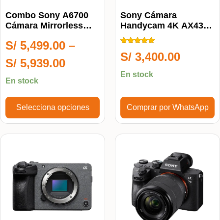
Combo Sony A6700
Sony Cámara
Cámara Mirrorless
Handycam 4K AX43A
Body
Con Sensor CMOS
S/
5,499.00
–
Exmor
Calificado
S/
3,400.00
5.00
S/
5,939.00
de 5
En stock
En stock
Selecciona opciones
Comprar por WhatsApp