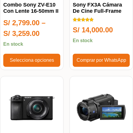
Combo Sony ZV-E10
Sony FX3A Cámara
Con Lente 16-50mm II
De Cine Full-Frame
S/
2,799.00
–
Calificado
S/
14,000.00
5.00
S/
3,259.00
de 5
En stock
En stock
Selecciona opciones
Comprar por WhatsApp