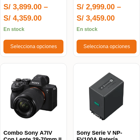
50mm II F3.5-5.6 OSS
S/
3,899.00
–
S/
2,999.00
–
S/
4,359.00
S/
3,459.00
En stock
En stock
Selecciona opciones
Selecciona opciones
Combo Sony A7IV
Sony Serie V NP-
Con Lente 28-70mm II
FV100A Batería