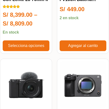
Recargable
S/
449.00
Calificado
S/
8,399.00
–
5.00
2 en stock
de 5
S/
8,809.00
En stock
Selecciona opciones
Agregar al carrito