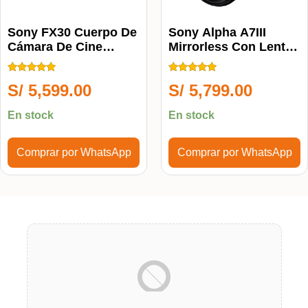
Sony FX30 Cuerpo De
Sony Alpha A7III
Cámara De Cine
Mirrorless Con Lente
Digital
28-70mm II Full Frame
Calificado
Calificado
S/
5,599.00
S/
5,799.00
5.00
5.00
de 5
de 5
En stock
En stock
Comprar por WhatsApp
Comprar por WhatsApp