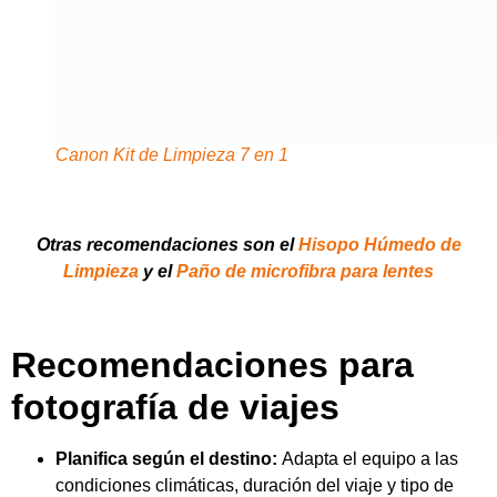
fotografía de viajes
Planifica según el destino:
Adapta el equipo a las
condiciones climáticas, duración del viaje y tipo de
fotografía que realizarás.
Menos es más:
Evita sobrecargar tu mochila; prioriza
la calidad y versatilidad del equipo.
Protege tu equipo:
Usa fundas impermeables y
considera accesorios para proteger la cámara en
condiciones adversas.
Haz una checklist:
Antes de cada viaje, revisa que
llevas todos los elementos necesarios para evitar
olvidos.
Cuida la ergonomía:
Elige correas y mochilas que te
permitan llevar el equipo cómodamente durante largas
caminatas.
Aprovecha los accesorios
: Filtros polarizadores y de
densidad neutra pueden mejorar significativamente tus
imágenes.