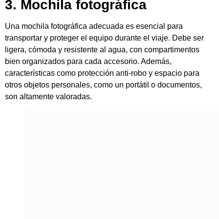
LowePro Fastpack PRO BP 250 Mochila
Otras recomendaciones son la Mochila
LowePro
Droneguard BP250
y la Mochila
K&F Concept KF13.107