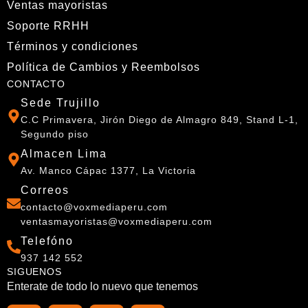
937 142 552
SIGUENOS
Enterate de todo lo nuevo que tenemos
Razón Social
Vox Media del Perú E. I. R. L.
RUC
20610419845
© 2026 Vox Media Perú. Todos los derechos reservados.