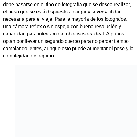
debe basarse en el tipo de fotografía que se desea realizar,
el peso que se está dispuesto a cargar y la versatilidad
necesaria para el viaje. Para la mayoría de los fotógrafos,
una cámara réflex o sin espejo con buena resolución y
capacidad para intercambiar objetivos es ideal. Algunos
optan por llevar un segundo cuerpo para no perder tiempo
cambiando lentes, aunque esto puede aumentar el peso y la
complejidad del equipo.
Cámara Canon EOS R10 con Lente RF-S 18-45mm
F/4.5-6.3 IS STM
Otras recomendaciones son la Cámara
Canon EOS R50
y la Cámara
Sony Alpha A7III