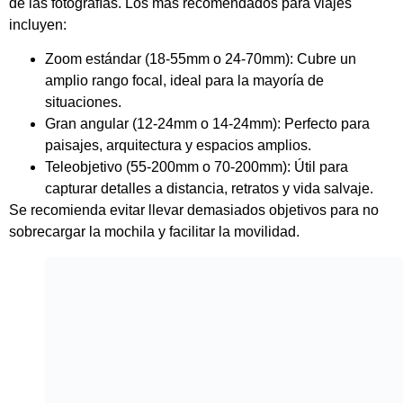
Tamron Lente 70-210mm f/4 DI VC USD (Montura
Canon EF)
Otras recomendaciones son el Lente
Tamron SP 70-