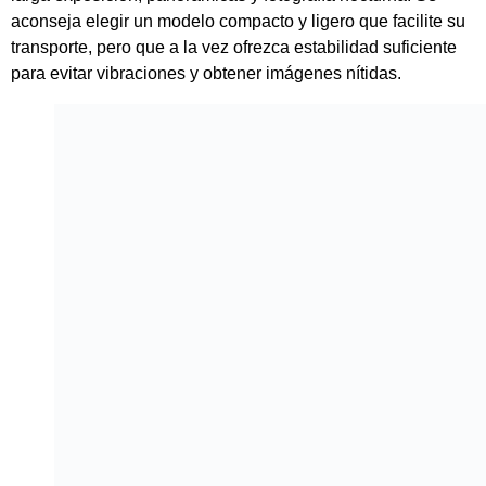
K&F Concept Traveller M1 Trípode para Viajes
Otras recomendaciones son el Trípode K&F Concept
KF09.087V2
y el Trípode
Ulanzi MT-59
5. Baterías y cargadores
Llevar baterías adicionales completamente cargadas es
imprescindible para no perder oportunidades fotográficas
durante largas jornadas. También es recomendable portar el