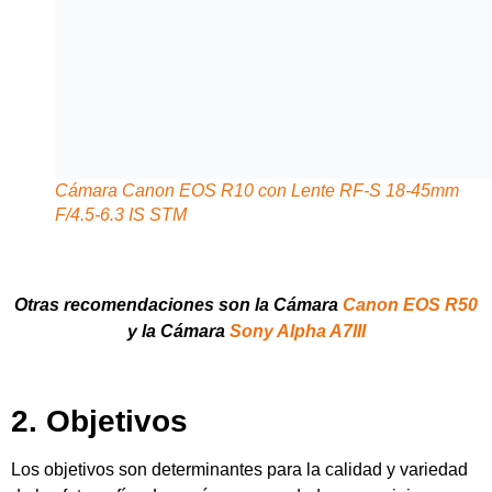
2. Objetivos
Los objetivos son determinantes para la calidad y variedad
de las fotografías. Los más recomendados para viajes
incluyen:
Zoom estándar (18-55mm o 24-70mm): Cubre un
amplio rango focal, ideal para la mayoría de
situaciones.
Gran angular (12-24mm o 14-24mm): Perfecto para
paisajes, arquitectura y espacios amplios.
Teleobjetivo (55-200mm o 70-200mm): Útil para
capturar detalles a distancia, retratos y vida salvaje.
Se recomienda evitar llevar demasiados objetivos para no
sobrecargar la mochila y facilitar la movilidad.