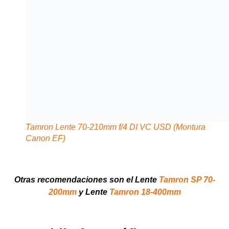
200mm
y Lente
Tamron 18-400mm
3. Mochila fotográfica
Una mochila fotográfica adecuada es esencial para
transportar y proteger el equipo durante el viaje. Debe ser
ligera, cómoda y resistente al agua, con compartimentos
bien organizados para cada accesorio. Además,
características como protección anti-robo y espacio para
otros objetos personales, como un portátil o documentos,
son altamente valoradas.