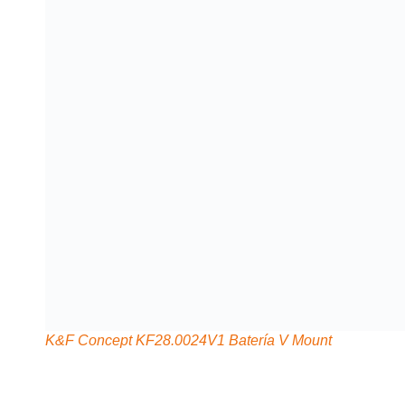
K&F Concept KF28.0024V1 Batería V Mount
Otras recomendaciones son Kit de Cargador y Batería
K&F Concept NP-F970
y el Kit
K&F Concept LP-E17
6. Tarjetas de memoria
Contar con varias tarjetas de memoria de capacidad
moderada es preferible para minimizar riesgos en caso de
fallo o pérdida. Esto garantiza suficiente espacio para
almacenar imágenes durante todo el viaje y facilita la
organización de los archivos.