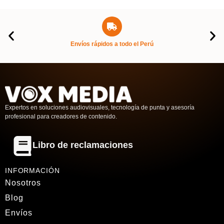
Nosotros
Blog
Envíos
Ventas mayoristas
Soporte RRHH
Términos y condiciones
Política de Cambios y Reembolsos
CONTACTO
Sede Trujillo
C.C Primavera, Jirón Diego de Almagro 849, Stand L-1,
Segundo piso
Almacen Lima
Av. Manco Cápac 1377, La Victoria
Correos
contacto@voxmediaperu.com
ventasmayoristas@voxmediaperu.com
Telefóno