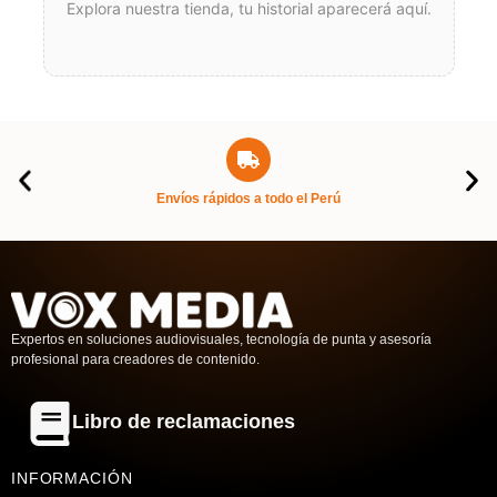
Explora nuestra tienda, tu historial aparecerá aquí.
Envíos rápidos a todo el Perú
Expertos en soluciones audiovisuales, tecnología de punta y asesoría
profesional para creadores de contenido.
Libro de reclamaciones
INFORMACIÓN