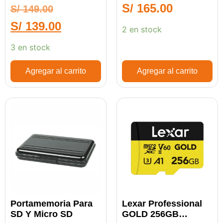
S/
165.00
S/
149.00
S/
139.00
2 en stock
3 en stock
Agregar al carrito
Agregar al carrito
Portamemoria Para
Lexar Professional
SD Y Micro SD
GOLD 256GB