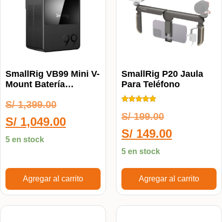
SmallRig VB99 Mini V-
SmallRig P20 Jaula
Mount Batería
Para Teléfono
Inteligente Para
S/
1,399.00
Equipos
Calificado
Audiovisuales 3580B
S/
199.00
5.00
S/
1,049.00
de 5
S/
149.00
5 en stock
5 en stock
Agregar al carrito
Agregar al carrito