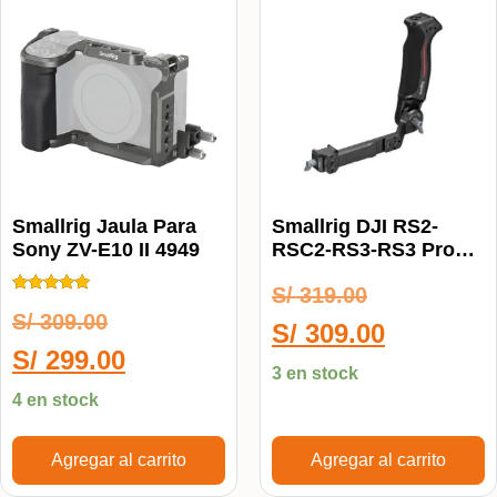
Smallrig Jaula Para
Smallrig DJI RS2-
Sony ZV-E10 II 4949
RSC2-RS3-RS3 Pro
Mango Ajustable
S/
319.00
3028D
Calificado
S/
309.00
5.00
S/
309.00
de 5
S/
299.00
3 en stock
4 en stock
Agregar al carrito
Agregar al carrito