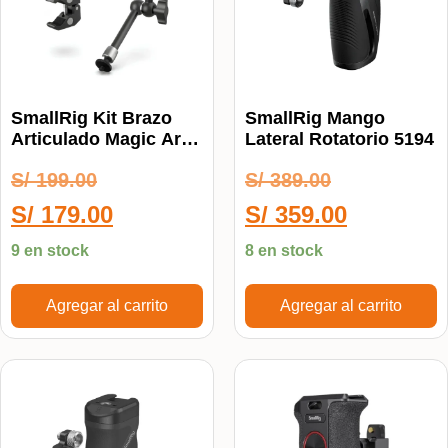
SmallRig Kit Brazo
SmallRig Mango
Articulado Magic Arm
Lateral Rotatorio 5194
Con Gancho Super
S/
199.00
S/
389.00
Clamp 735
S/
179.00
S/
359.00
9 en stock
8 en stock
Agregar al carrito
Agregar al carrito