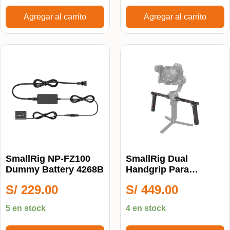
Agregar al carrito
Agregar al carrito
SmallRig NP-FZ100
SmallRig Dual
Dummy Battery 4268B
Handgrip Para
Estabilizador DJI RS
S/
229.00
S/
449.00
(3027)
5 en stock
4 en stock