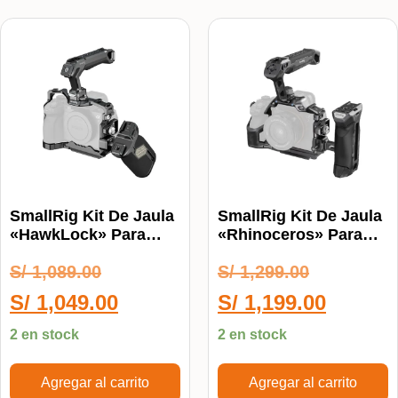
SmallRig Kit De Jaula
SmallRig Kit De Jaula
«HawkLock» Para
«Rhinoceros» Para
Sony Alpha 7 IV
Sony Alpha 7R IV
S/
1,089.00
S/
1,299.00
(5599)
(3710)
S/
1,049.00
S/
1,199.00
2 en stock
2 en stock
Agregar al carrito
Agregar al carrito