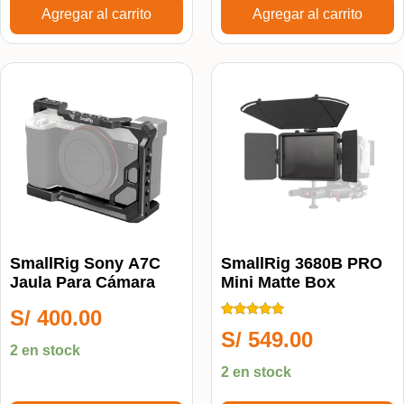
Agregar al carrito
Agregar al carrito
SmallRig Sony A7C
SmallRig 3680B PRO
Jaula Para Cámara
Mini Matte Box
S/
400.00
Calificado
S/
549.00
5.00
2 en stock
de 5
2 en stock