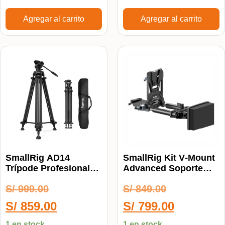
Agregar al carrito
Agregar al carrito
SmallRig AD14
SmallRig Kit V‑Mount
Trípode Profesional
Advanced Soporte
Heavy-Duty De
Para Baterías
S/
999.00
S/
849.00
Carbono 5441
S/
859.00
S/
799.00
1 en stock
1 en stock