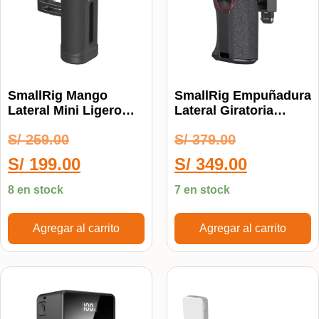
SmallRig Mango
SmallRig Empuñadura
Lateral Mini Ligero
Lateral Giratoria
4755
NATO 3260
S/
259.00
S/
379.00
S/
199.00
S/
349.00
8 en stock
7 en stock
Agregar al carrito
Agregar al carrito