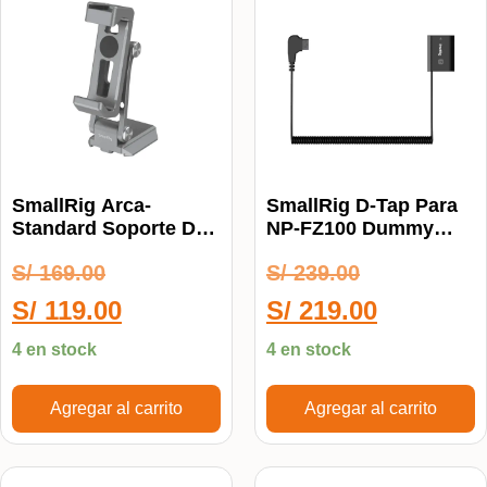
SmallRig Arca-
SmallRig D-Tap Para
Standard Soporte De
NP-FZ100 Dummy
Celular 5338
Battery 4253B
S/
169.00
S/
239.00
S/
119.00
S/
219.00
4 en stock
4 en stock
Agregar al carrito
Agregar al carrito