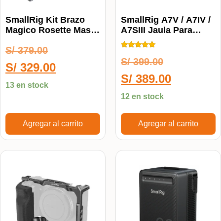
SmallRig Kit Brazo
SmallRig A7V / A7IV /
Magico Rosette Mas
A7SIII Jaula Para
Crab-Shaped Clamp
Cámara Sony Alpha
S/
379.00
3755b
3667B
Calificado
S/
399.00
5.00
S/
329.00
de 5
S/
389.00
13 en stock
12 en stock
Agregar al carrito
Agregar al carrito