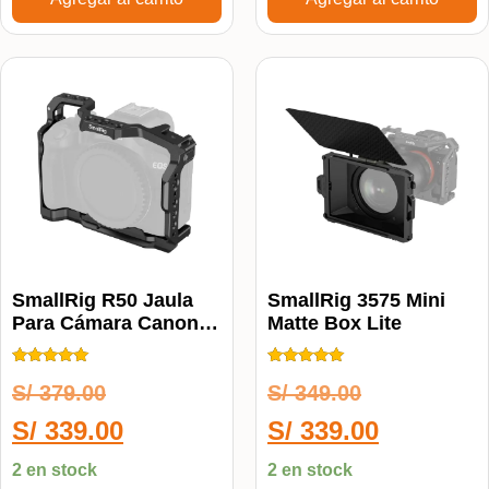
SmallRig R50 Jaula
SmallRig 3575 Mini
Para Cámara Canon
Matte Box Lite
R50
Calificado
Calificado
S/
379.00
S/
349.00
5.00
5.00
de 5
de 5
S/
339.00
S/
339.00
2 en stock
2 en stock