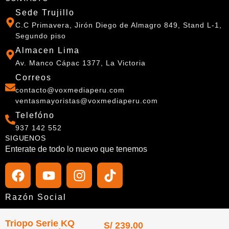
Sede Trujillo
C.C Primavera, Jirón Diego de Almagro 849, Stand L-1,
Segundo piso
Almacen Lima
Av. Manco Cápac 1377, La Victoria
Correos
contacto@voxmediaperu.com
ventasmayoristas@voxmediaperu.com
Telefóno
937 142 552
SIGUENOS
Enterate de todo lo nuevo que tenemos
Razón Social
Vox Media del Perú E. I. R. L.
Triopo Serie KQ
S/
239.00