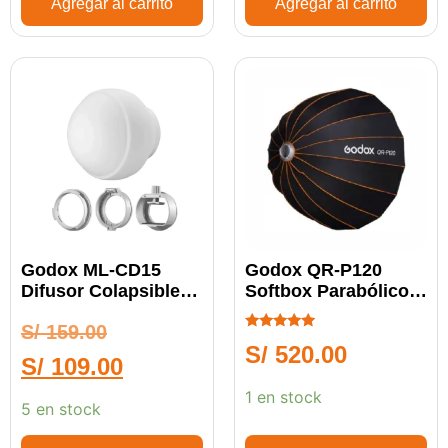
Agregar al carrito
Agregar al carrito
Godox ML-CD15
Godox QR-P120
Difusor Colapsible
Softbox Parabólico
Tipo Domo
Armado Rápido
S/
159.00
Calificado
S/
520.00
5.00
S/
109.00
de 5
1 en stock
5 en stock