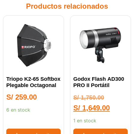
Productos relacionados
Triopo K2-65 Softbox
Godox Flash AD300
Plegable Octagonal
PRO II Portátil
S/
259.00
S/
1,750.00
S/
1,649.00
6 en stock
1 en stock