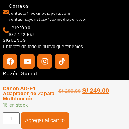
Correos
contacto@voxmediaperu.com
ventasmayoristas@voxmediaperu.com
Telefóno
937 142 552
SIGUENOS
Enterate de todo lo nuevo que tenemos
Razón Social
Vox Media del Perú E. I. R. L.
Canon AD-E1
S/
249.00
S/
299.00
RUC
Adaptador de Zapata
Multifunción
20610419845
16 en stock
Agregar al carrito