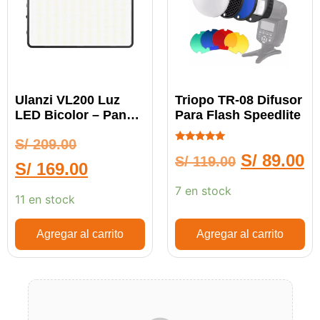
Ulanzi VL200 Luz
Triopo TR-08 Difusor
LED Bicolor – Panel
Para Flash Speedlite
De Luz
S/
209.00
Calificado
S/
89.00
S/
119.00
5.00
S/
169.00
de 5
7 en stock
11 en stock
Agregar al carrito
Agregar al carrito