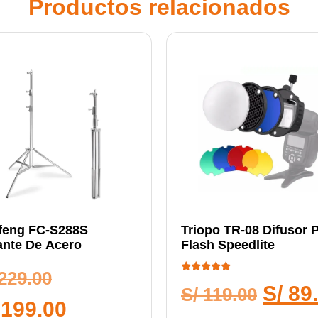
Productos relacionados
feng FC-S288S
Triopo TR-08 Difusor 
ante De Acero
Flash Speedlite
229.00
Calificado
S/
89
5.00
S/
119.00
de 5
199.00