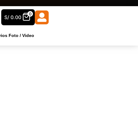
0
S/
0.00
ios Foto / Video