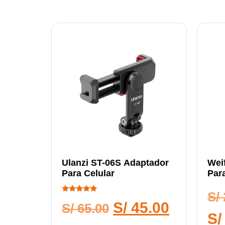
Ulanzi ST-06S Adaptador
Wei
Para Celular
Par
S/
Calificado
S/
45.00
5.00
S/
65.00
de 5
S/