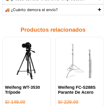
🚚 ¿Cuánto demora el envío?
Productos relacionados
Weifeng WT-3530
Weifeng FC-S288S
Trípode
Parante De Acero
S/
149.00
S/
229.00