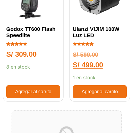
Godox TT600 Flash
Ulanzi VIJIM 100W
Speedlite
Luz LED
Calificado
Calificado
S/
309.00
S/
599.00
5.00
5.00
de 5
de 5
S/
499.00
8 en stock
1 en stock
Agregar al carrito
Agregar al carrito