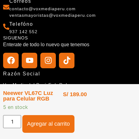
Correos
contacto@voxmediaperu.com
ventasmayoristas@voxmediaperu.com
Telefóno
937 142 552
SIGUENOS
Enterate de todo lo nuevo que tenemos
Razón Social
Vox Media del Perú E. I. R. L.
Neewer VL67C Luz
RUC
S/
189.00
para Celular RGB
20610419845
5 en stock
Agregar al carrito