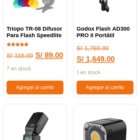
Triopo TR-08 Difusor
Godox Flash AD300
Para Flash Speedlite
PRO II Portátil
S/
1,750.00
Calificado
S/
89.00
S/
119.00
5.00
S/
1,649.00
de 5
7 en stock
1 en stock
Agregar al carrito
Agregar al carrito