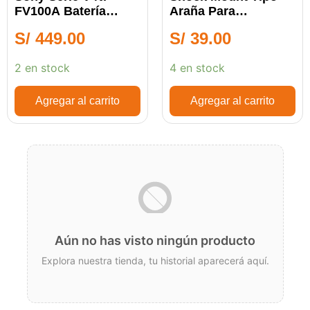
FV100A Batería
Araña Para
Recargable
Micrófono
S/
449.00
S/
39.00
Condensador De
Estudio
2 en stock
4 en stock
Agregar al carrito
Agregar al carrito
Aún no has visto ningún producto
Explora nuestra tienda, tu historial aparecerá aquí.