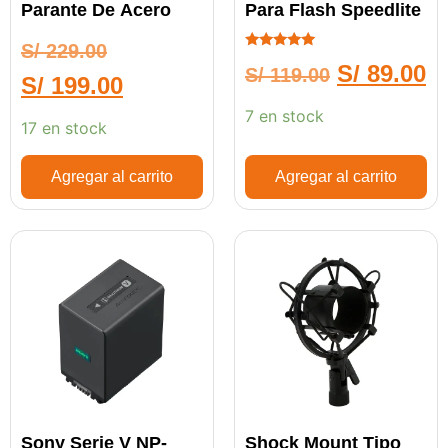
Parante De Acero
Para Flash Speedlite
S/
229.00
Calificado
S/
89.00
S/
119.00
5.00
S/
199.00
de 5
7 en stock
17 en stock
Agregar al carrito
Agregar al carrito
Sony Serie V NP-
Shock Mount Tipo