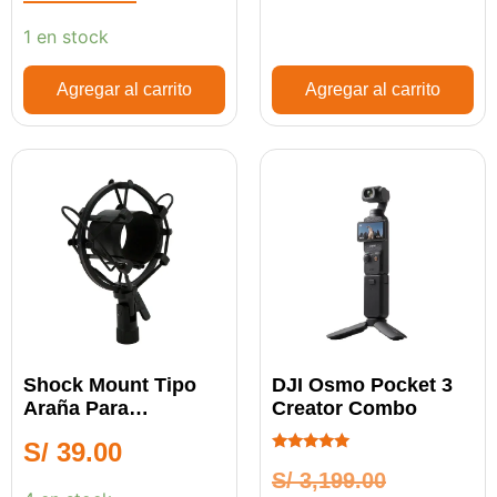
1 en stock
Agregar al carrito
Agregar al carrito
Shock Mount Tipo
DJI Osmo Pocket 3
Araña Para
Creator Combo
Micrófono
S/
39.00
Condensador De
Calificado
Estudio
S/
3,199.00
5.00
de 5