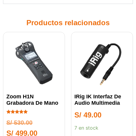
Productos relacionados
Zoom H1N
IRig IK Interfaz De
Grabadora De Mano
Audio Multimedia
S/
49.00
Calificado
S/
530.00
5.00
de 5
7 en stock
S/
499.00