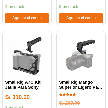
2 en stock
9 en stock
Agregar al carrito
Agregar al carrito
SmallRig A7C Kit
SmallRig Mango
Jaula Para Sony
Superior Ligero Para
Zapata Fría 3765
S/
319.00
Calificado
S/
269.00
5.00
de 5
2 en stock