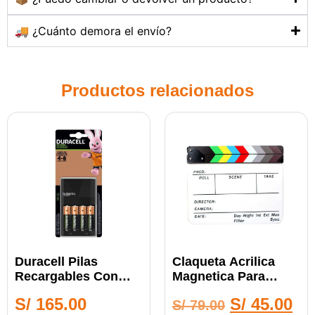
🚚 ¿Cuánto demora el envío?
Productos relacionados
Duracell Pilas
Claqueta Acrilica
Recargables Con
Magnetica Para
Cargador
Producciones Cine
S/
165.00
S/
45.00
S/
79.00