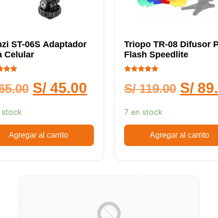
nzi ST-06S Adaptador
Triopo TR-08 Difusor 
 Celular
Flash Speedlite
cado
Calificado
S/
45.00
S/
89
5.00
65.00
S/
119.00
de 5
 stock
7 en stock
Agregar al carrito
Agregar al carrito