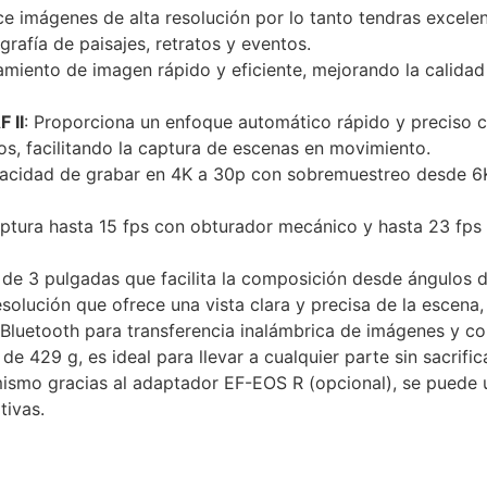
ce imágenes de alta resolución por lo tanto tendras excele
grafía de paisajes, retratos y eventos.
miento de imagen rápido y eficiente, mejorando la calidad
 II
:
Proporciona un enfoque automático rápido y preciso co
os, facilitando la captura de escenas en movimiento.
acidad de grabar en 4K a 30p con sobremuestreo desde 6K
ptura hasta 15 fps con obturador mecánico y hasta 23 fps 
 de 3 pulgadas que facilita la composición desde ángulos dif
esolución que ofrece una vista clara y precisa de la escena
 Bluetooth para transferencia inalámbrica de imágenes y co
e 429 g, es ideal para llevar a cualquier parte sin sacrifi
mismo g
racias al adaptador EF-EOS R (opcional), se puede 
tivas.