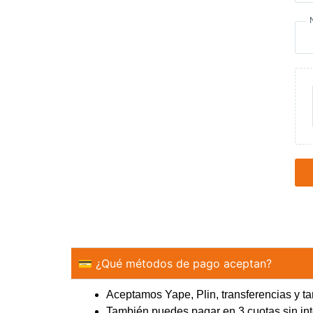
💳 ¿Qué métodos de pago aceptan?
Aceptamos Yape, Plin, transferencias y tar
También puedes pagar en 3 cuotas sin 