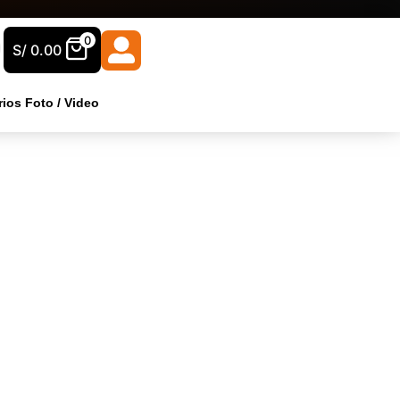
0
S/
0.00
ios Foto / Video