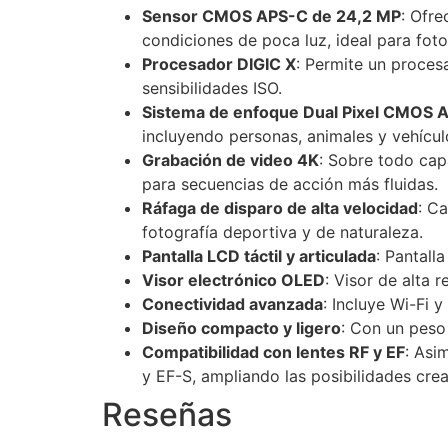
Sensor CMOS APS-C de 24,2 MP
:
Ofre
condiciones de poca luz, ideal para foto
Procesador DIGIC X
:
Permite un procesa
sensibilidades ISO.
Sistema de enfoque Dual Pixel CMOS AF
incluyendo personas, animales y vehícul
Grabación de video 4K
: Sobre todo c
ap
para secuencias de acción más fluidas.
Ráfaga de disparo de alta velocidad
:
Ca
fotografía deportiva y de naturaleza.
Pantalla LCD táctil y articulada
:
Pantalla
Visor electrónico OLED
:
Visor de alta r
Conectividad avanzada
:
Incluye Wi-Fi y
Diseño compacto y ligero
:
Con un peso d
Compatibilidad con lentes RF y EF
: Asi
y EF-S, ampliando las posibilidades crea
Reseñas