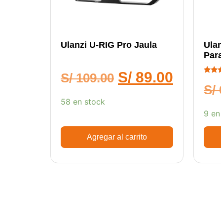
Ulanzi U-RIG Pro Jaula
Ula
Para
S/
89.00
S/
109.00
Califi
5.00
S/
de 5
58 en stock
9 en
Agregar al carrito