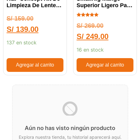
Limpieza De Lentes
Superior Ligero Para
De Cámara 22 En 1
Zapata Fría 3765
S/
159.00
Calificado
S/
269.00
5.00
S/
139.00
de 5
S/
249.00
137 en stock
16 en stock
Agregar al carrito
Agregar al carrito
Aún no has visto ningún producto
Explora nuestra tienda, tu historial aparecerá aquí.