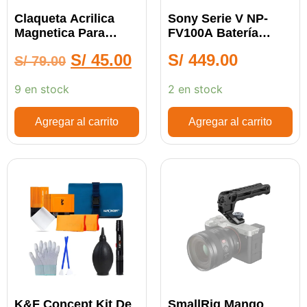
Claqueta Acrilica
Sony Serie V NP-
Magnetica Para
FV100A Batería
Producciones Cine
Recargable
S/
45.00
S/
449.00
S/
79.00
9 en stock
2 en stock
Agregar al carrito
Agregar al carrito
K&F Concept Kit De
SmallRig Mango