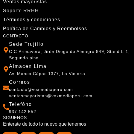
contacto@voxmediaperu.com
ventasmayoristas@voxmediaperu.com
Telefóno
937 142 552
SIGUENOS
Enterate de todo lo nuevo que tenemos
Razón Social
Vox Media del Perú E. I. R. L.
RUC
20610419845
© 2026 Vox Media Perú. Todos los derechos reservados.