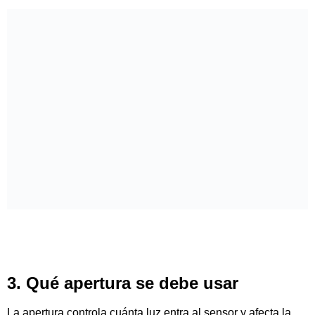
3. Qué apertura se debe usar
La apertura controla cuánta luz entra al sensor y afecta la
profundidad de campo, es decir, qué tanto del encuadre está
enfocado. Para retratos al aire libre, usar una apertura
amplia (como f/2.8 o f/4) es ideal para desenfocar el fondo y
destacar al sujeto, logrando ese efecto bokeh tan atractivo.
Si estás grabando paisajes o escenas donde quieres que
todo esté enfocado, opta por aperturas más cerradas (f/8 a
f/16). En días muy soleados, cerrar un poco la apertura
también ayuda a evitar que la imagen se sobreexponga.