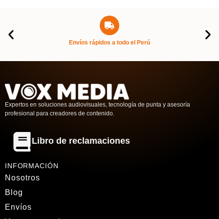
Libro de reclamaciones
INFORMACIÓN
Nosotros
Blog
Envíos
Ventas mayoristas
Soporte RRHH
Términos y condiciones
Política de Cambios y Reembolsos
CONTACTO
Sede Trujillo
C.C Primavera, Jirón Diego de Almagro 849, Stand L-1,
Segundo piso
Almacen Lima
Av. Manco Cápac 1377, La Victoria
Correos