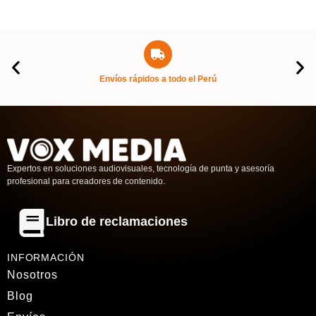
Libro de reclamaciones
INFORMACIÓN
Nosotros
Blog
Envíos
Ventas mayoristas
Soporte RRHH
Términos y condiciones
Política de Cambios y Reembolsos
CONTACTO
Sede Trujillo
C.C Primavera, Jirón Diego de Almagro 849, Stand L-1,
Segundo piso
Almacen Lima
Av. Manco Cápac 1377, La Victoria