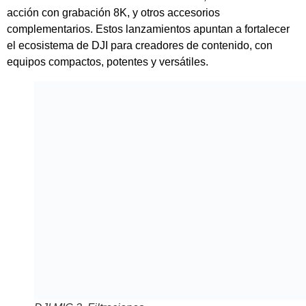
acción con grabación 8K, y otros accesorios
complementarios. Estos lanzamientos apuntan a fortalecer
el ecosistema de DJI para creadores de contenido, con
equipos compactos, potentes y versátiles.
DJI MIC 3, Filtraciones
El futuro del audio
inalámbrico según
DJI
El DJI Mic 3 apunta a ser una actualización significativa
dentro de la familia de micrófonos inalámbricos de DJI,
enfocándose en ofrecer un diseño ultracompacto y una
experiencia de usuario mejorada con funciones innovadoras
como la grabación interna y el control adaptativo de
ganancia. Su lanzamiento oficial, previsto para finales de