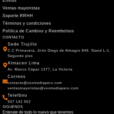
Correos
contacto@voxmediaperu.com
ventasmayoristas@voxmediaperu.com
Telefóno
937 142 552
SIGUENOS
Enterate de todo lo nuevo que tenemos
Razón Social
Vox Media del Perú E. I. R. L.
RUC
20610419845