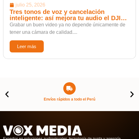
julio 25, 2026
Tres tonos de voz y cancelación
inteligente: así mejora tu audio el DJI
Mic Mini 2
Grabar un buen video ya no depende únicamente de
tener una cámara de calidad....
Leer más
Envíos rápidos a todo el Perú
Expertos en soluciones audiovisuales, tecnología de punta y asesoría