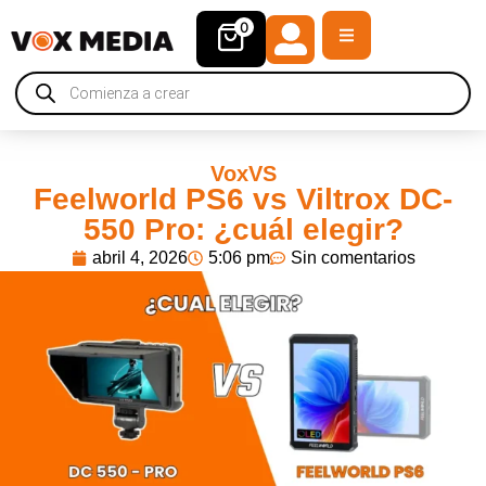
0
VoxVS
Feelworld PS6 vs Viltrox DC-
550 Pro: ¿cuál elegir?
abril 4, 2026
5:06 pm
Sin comentarios