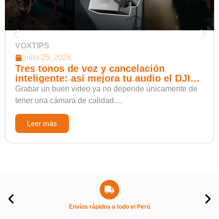
VOXTIPS
julio 25, 2026
Tres tonos de voz y cancelación
inteligente: así mejora tu audio el DJI
Mic Mini 2
Grabar un buen video ya no depende únicamente de
tener una cámara de calidad....
Leer más
Envíos rápidos a todo el Perú