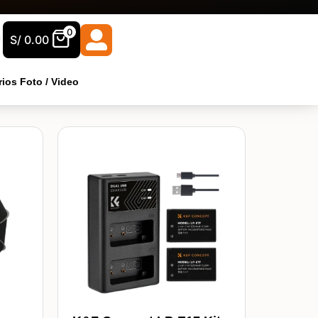
0
S/
0.00
ios Foto / Video