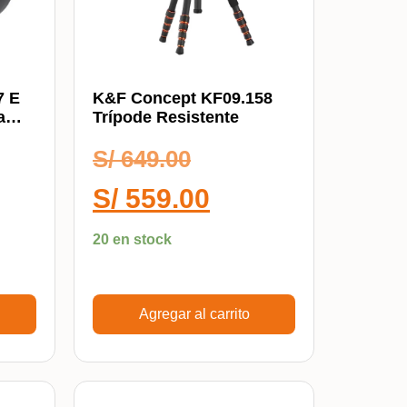
7 E
K&F Concept KF09.158
a
Trípode Resistente
S/
649.00
S/
559.00
20 en stock
Agregar al carrito