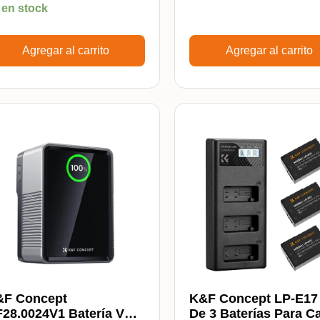
 en stock
Agregar al carrito
Agregar al carrito
&F Concept
K&F Concept LP-E17 
28.0024V1 Batería V
De 3 Baterías Para C