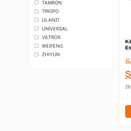
TAMRON
TRIOPO
ULANZI
UNIVERSAL
VILTROX
K&
WEIFENG
Es
ZHIYUN
S
S
29