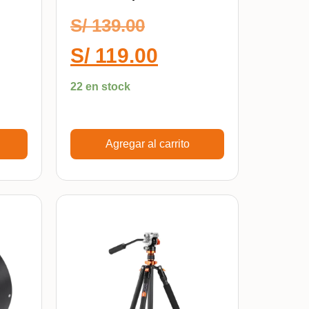
Sensor APS-C
S/
139.00
S/
119.00
22 en stock
Agregar al carrito