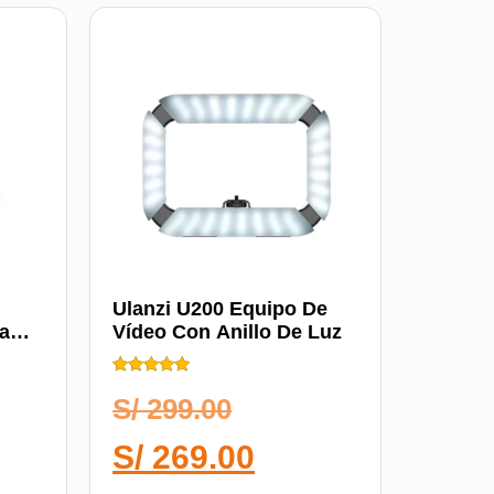
Ulanzi U200 Equipo De
ra
Vídeo Con Anillo De Luz
Calificado
5.00
S/
299.00
de 5
S/
269.00