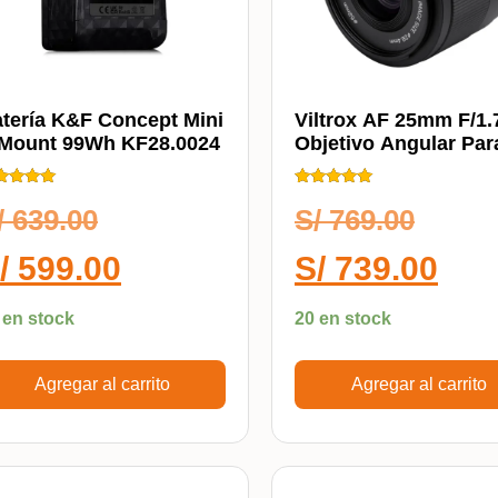
tería K&F Concept Mini
Viltrox AF 25mm F/1.
Mount 99Wh KF28.0024
Objetivo Angular Par
Sony APS-C
ificado
Calificado
0
5.00
/
639.00
S/
769.00
 5
de 5
/
599.00
S/
739.00
 en stock
20 en stock
Agregar al carrito
Agregar al carrito