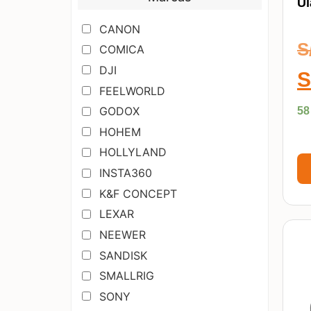
Ul
CANON
S
COMICA
DJI
S
FEELWORLD
GODOX
58
HOHEM
HOLLYLAND
INSTA360
K&F CONCEPT
LEXAR
NEEWER
SANDISK
SMALLRIG
SONY