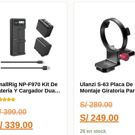
allRig NP-F970 Kit De
Ulanzi S-63 Placa De
tería Y Cargador Dual
Montaje Giratoria Pa
ra Equipos
Lentes Sony
S/
289.00
diovisuales 3823
ificado
0
/
399.00
 5
S/
249.00
/
339.00
26 en stock