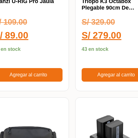
anzi U-RIG Pro Jaula
Triopo K3 Octabox
Plegable 90cm De
Montura Rápida Bow
/
109.00
S/
329.00
Para Luces Y Flashe
/
89.00
S/
279.00
 en stock
43 en stock
Agregar al carrito
Agregar al carrito