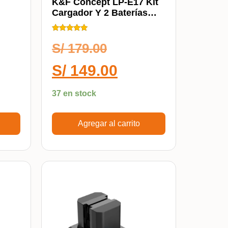
K&F Concept LP-E17 Kit
Cargador Y 2 Baterías
ens
KF28.0014
s
Calificado
5.00
S/
179.00
de 5
S/
149.00
37 en stock
Agregar al carrito