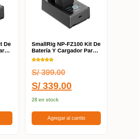
t De
SmallRig NP-FZ100 Kit De
ara
Batería Y Cargador Para
Cámaras Sony 3824B
Calificado
5.00
S/
399.00
de 5
S/
339.00
28 en stock
Agregar al carrito