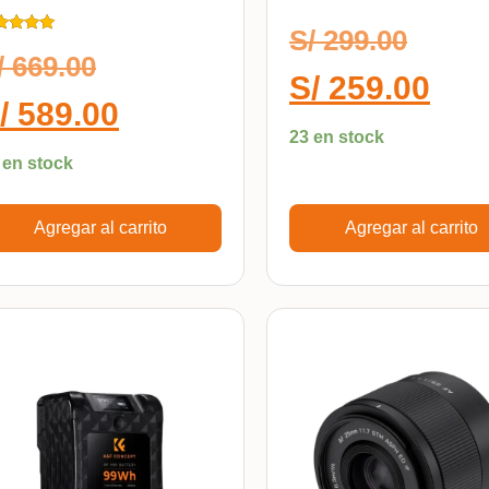
ount
KF28.0052
S/
299.00
ificado
0
/
669.00
 5
S/
259.00
/
589.00
23 en stock
 en stock
Agregar al carrito
Agregar al carrito