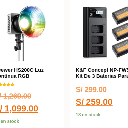
eewer HS200C Luz
K&F Concept NP-FW
ontinua RGB
Kit De 3 Baterías Par
Sony KF28.0037
S/
299.00
ificado
0
/
1,269.00
 5
S/
259.00
/
1,099.00
18 en stock
 en stock