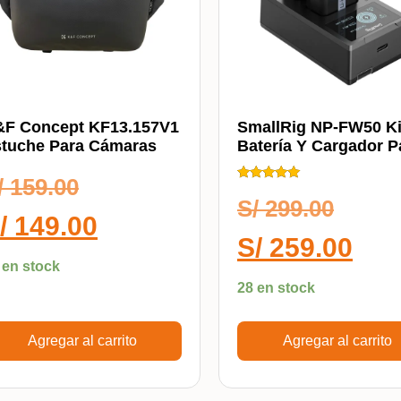
F Concept KF13.157V1
SmallRig NP-FW50 Ki
tuche Para Cámaras
Batería Y Cargador P
Cámaras Sony 3818
/
159.00
Calificado
5.00
S/
299.00
de 5
/
149.00
S/
259.00
 en stock
28 en stock
Agregar al carrito
Agregar al carrito