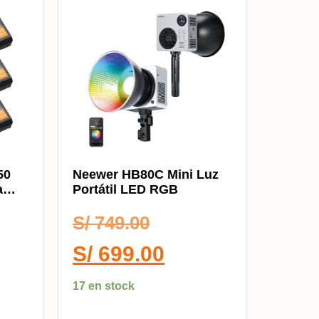
50
Neewer HB80C Mini Luz
a
Portátil LED RGB
S/
749.00
S/
699.00
17 en stock