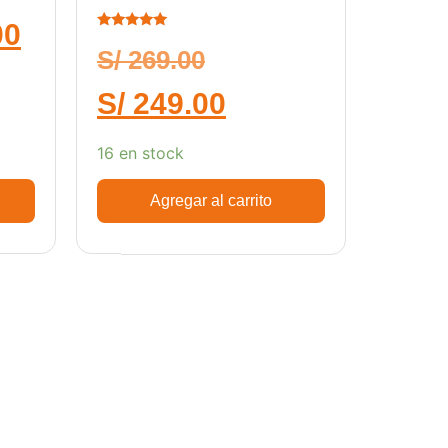
3765
00
Calificado
5.00
S/
269.00
de 5
S/
249.00
16 en stock
Agregar al carrito