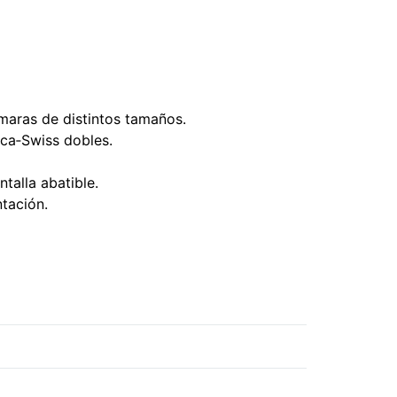
maras de distintos tamaños.
rca‑Swiss dobles.
talla abatible.
tación.