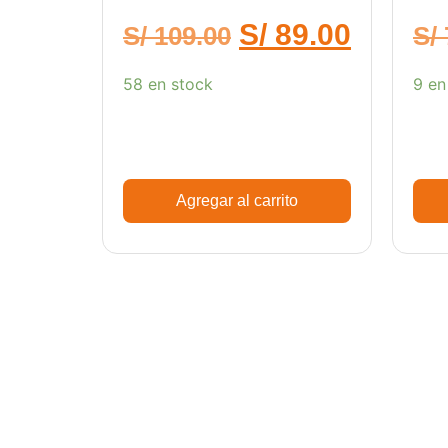
Pro
S/
89.00
S/
109.00
S/
58 en stock
9 en
Agregar al carrito