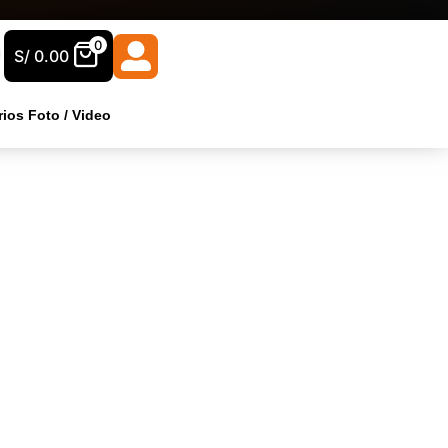
0
S/
0.00
ios Foto / Video