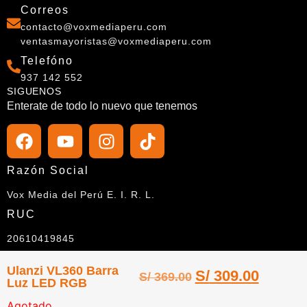
Correos
contacto@voxmediaperu.com
ventasmayoristas@voxmediaperu.com
Telefóno
937 142 552
SIGUENOS
Enterate de todo lo nuevo que tenemos
Razón Social
Vox Media del Perú E. I. R. L.
RUC
20610419845
Ulanzi VL360 Barra
S/
309.00
S/
369.00
Luz LED RGB
Agotado