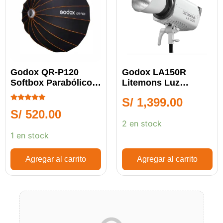
Godox QR-P120
Godox LA150R
Softbox Parabólico
Litemons Luz
Armado Rápido
Continua
S/
1,399.00
Calificado
S/
520.00
5.00
de 5
2 en stock
1 en stock
Agregar al carrito
Agregar al carrito