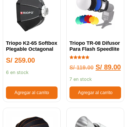
Triopo K2-65 Softbox
Triopo TR-08 Difusor
Plegable Octagonal
Para Flash Speedlite
S/
259.00
Calificado
S/
89.00
S/
119.00
5.00
de 5
6 en stock
7 en stock
Agregar al carrito
Agregar al carrito